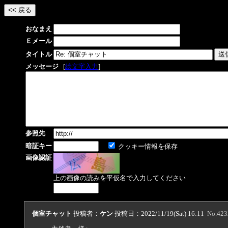
おなまえ
Ｅメール
タイトル
メッセージ
[
絵文字入力
]
参照先
暗証キー
クッキー情報を保存
画像認証
上の画像の読みを平仮名で入力してください
個室チャット
投稿者：
ケン
投稿日：2022/11/19(Sat) 16:11
No.423